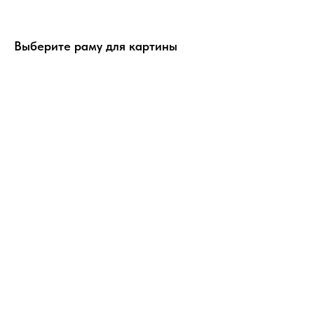
Выберите раму для картины
ERROR:Not found category