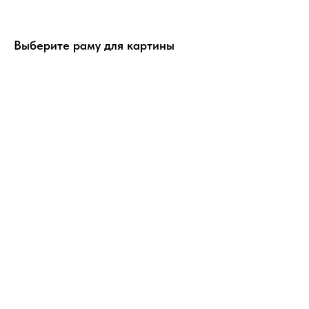
Выберите раму для картины
ERROR:Not found category