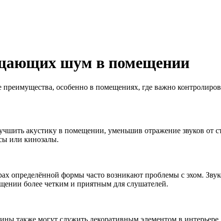
ощающих шум в помещении
 преимущества, особенно в помещениях, где важно контролирова
шить акустику в помещении, уменьшив отражение звуков от сте
сы или кинозалы.
ах определённой формы часто возникают проблемы с эхом. Зву
ещении более четким и приятным для слушателей.
ны также могут служить декоративным элементом в интерьере.